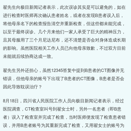
翟先生向极目新闻记者表示，此次误诊其实是可以避免的，如在
进行检查时医师再次确认患者姓名，或者在发现B患者误入后，
将他母亲名下的检查报告清空并重新检查，但这些都未能完成，
以至于最终误诊。几个月来他们一家人承受了巨大的精神压力，
且其母服用了三个月尼达尼布，还不清楚是否会对身体造成长期
的影响。虽然医院相关工作人员已向他母亲致歉，不过双方目前
未能就后续协商达成一致。
翟先生另外还担心，虽然12345答复中提到B患者的CT图像并无
错误，但他母亲的账号下出现了B患者的CT图像，B患者是否会
因此导致耽误治疗？
8月18日，四川省人民医院工作人员向极目新闻记者表示，经过
医院调查，CT检查室叫号到翟女士时，另外一名患者（即B患
者）误入了检查室并完成了检查，当时医师便发现了检查患者错
误，并用B患者账号为其重新完成了检查，又用翟女士的账号为