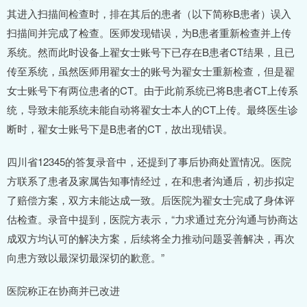
其进入扫描间检查时，排在其后的患者（以下简称B患者）误入
扫描间并完成了检查。医师发现错误，为B患者重新检查并上传
系统。然而此时设备上翟女士账号下已存在B患者CT结果，且已
传至系统，虽然医师用翟女士的账号为翟女士重新检查，但是翟
女士账号下有两位患者的CT。由于此前系统已将B患者CT上传系
统，导致未能系统未能自动将翟女士本人的CT上传。最终医生诊
断时，翟女士账号下是B患者的CT，故出现错误。
四川省12345的答复录音中，还提到了事后协商处置情况。医院
方联系了患者及家属告知事情经过，在和患者沟通后，初步拟定
了赔偿方案，双方未能达成一致。后医院为翟女士完成了身体评
估检查。录音中提到，医院方表示，“力求通过充分沟通与协商达
成双方均认可的解决方案，后续将全力推动问题妥善解决，再次
向患方致以最深切最深切的歉意。”
医院称正在协商并已改进