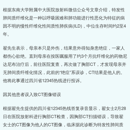
根据东南大学附属中大医院放射科微信公众号文章介绍，特发性
肺间质纤维化是一种以呼吸困难和肺功能进行性恶化为特征的病
因不明的慢性纤维化性间质性肺疾病(ILD)，中位生存时间约2至4
年。
翟先生表示，母亲本只是外伤，结果意外得知身患绝症，一家人
都伤心欲绝。直到母亲在按医嘱服用了约3个月抗纤维化的药物尼
达尼布治疗后，前往医院复查，再次做了胸部CT，才发现母亲并
无肺间质纤维化情况，此前的“绝症”系误诊，CT结果是他人的。
他将此事通过四川省12345热线进行投诉。
因其他患者误入致CT图像错误
根据翟先生提供的四川省12345热线答复录音显示，翟女士2月28
日在医院放射科进行胸部CT检查，因胸部CT扫描错误，导致翟
女士的CT图像为他人的CT图像，临床据此诊断为特发性肺间质