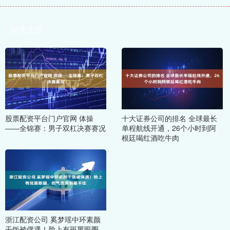
相关文章
股票配资平台门户官网 体操
十大证券公司的排名 全球最长
——全锦赛：男子双杠决赛赛况
单程航线开通，26个小时到阿
根廷喝红酒吃牛肉
浙江配资公司 奚梦瑶中环素颜
干饭被偶遇！脸上有斑黑眼圈，