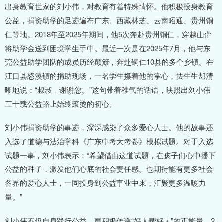
出身教育世家的刘小伟，对教育有着特殊情怀。他积极投身教育
公益，捐资助学的足迹遍布广东、西藏林芝、云南昭通、贵州铜
仁等地。2018年至2025年期间，他5次奔赴贵州铜仁，穿越山峦
将助学金送到困境学生手中。最近一次是在2025年7月，他与东
莞公益助学团队的成员历经颠簸，奔赴铜仁10县的多个乡镇。在
江口县怒溪镇的捐助现场，一名学生攥着他的掌心，怯生生却清
晰地说：“叔叔，谢谢您。”这句带着稚气的话语，映照出刘小伟
三十载公益路上始终滚烫的初心。
刘小伟捐资助学的事迹，深深感染了众多爱心人士。他的故事还
入选了道德与法治学科《广东中考大考卷》模拟试题。对于入选
试题一事，刘小伟表示：“希望借由这道试题，在孩子们心中播下
公益的种子，激发他们心底的社会责任感。也期待能有更多社会
各界的爱心人士，一同投身到公益事业中来，汇聚更多温暖力
量。”
刘小伟不仅自身践行公益，更积极传递“好人帮好人”的正能量。2