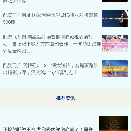
缺乏安全感
配资门户网址 国家管网天津LNG接收站接卸第
500船
配资服务网 周星驰片场被群演双截棍表演打
动！当场记下联系方式邀约合作，一句感谢治抑
郁症全网泪目
配资门户 阿根廷3：2上演大逆转，名嘴董路给
出精彩点评，深入浅出句句说到点上
推荐资讯
正规的配资平台 共和党内部彻底崩了！同党