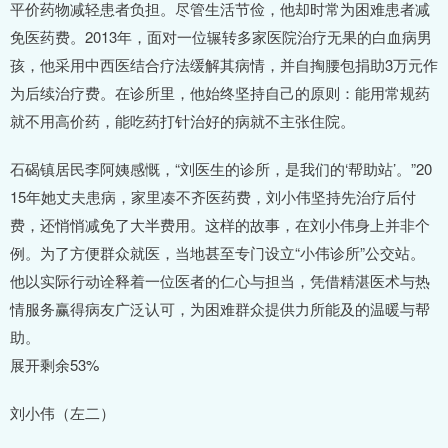
平价药物减轻患者负担。尽管生活节俭，他却时常为困难患者减
免医药费。2013年，面对一位辗转多家医院治疗无果的白血病男
孩，他采用中西医结合疗法缓解其病情，并自掏腰包捐助3万元作
为后续治疗费。在诊所里，他始终坚持自己的原则：能用常规药
就不用高价药，能吃药打针治好的病就不主张住院。
石碣镇居民李阿姨感慨，“刘医生的诊所，是我们的‘帮助站’。”20
15年她丈夫患病，家里凑不齐医药费，刘小伟坚持先治疗后付
费，还悄悄减免了大半费用。这样的故事，在刘小伟身上并非个
例。为了方便群众就医，当地甚至专门设立“小伟诊所”公交站。
他以实际行动诠释着一位医者的仁心与担当，凭借精湛医术与热
情服务赢得病友广泛认可，为困难群众提供力所能及的温暖与帮
助。
展开剩余53%
刘小伟（左二）