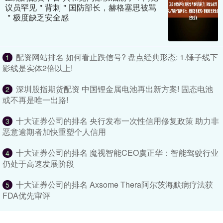
议员罕见＂背刺＂国防部长，赫格塞思被骂
＂极度缺乏安全感
配资网站排名 如何看止跌信号? 盘点经典形态: 1.锤子线下
1
影线是实体2倍以上!
深圳股指期货配资 中国锂金属电池再出新方案! 固态电池
2
或不再是唯一出路!
十大证券公司的排名 央行发布一次性信用修复政策 助力非
3
恶意逾期者加快重塑个人信用
十大证券公司的排名 魔视智能CEO虞正华：智能驾驶行业
4
仍处于高速发展阶段
十大证券公司的排名 Axsome Thera阿尔茨海默病疗法获
5
FDA优先审评